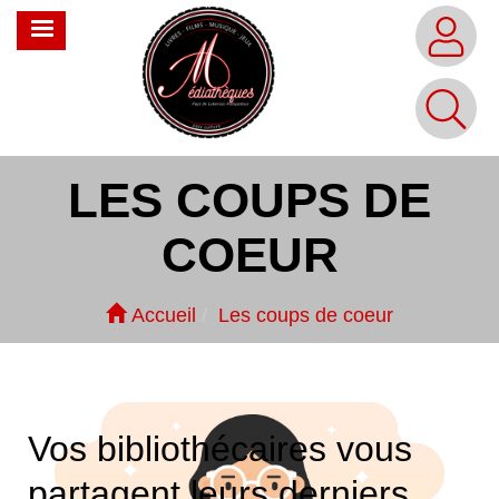
Aller
MENU
au
contenu
principal
LES COUPS DE
COEUR
Accueil
Les coups de coeur
Vos bibliothécaires vous
partagent leurs derniers