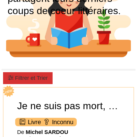
coups de coeur littéraires.
Filtrer et Trier
new
Je ne suis pas mort, je dors
Livre
Inconnu
De
Michel SARDOU