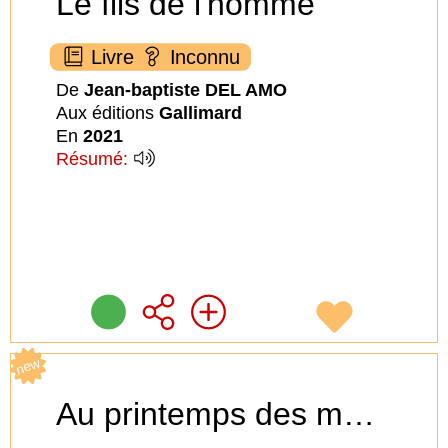
Le fils de l'homme
Livre
Inconnu
De
Jean-baptiste DEL AMO
Aux éditions
Gallimard
En
2021
Résumé:
new
Au printemps des monstres