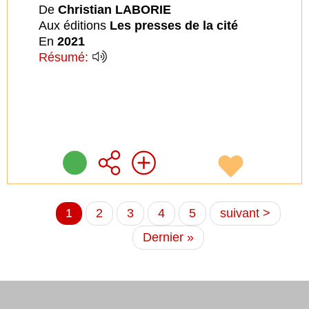
De
Christian LABORIE
Aux éditions
Les presses de la cité
En
2021
Résumé:
Page
1
Page
2
Page
3
Page
4
Page
5
Page
suivant >
Pagination
courante
suivante
Dernière
Dernier »
page