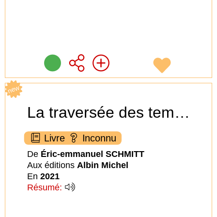
new
La traversée des temps - paradis perdus - tome 1
Livre
Inconnu
De
Éric-emmanuel SCHMITT
Aux éditions
Albin Michel
En
2021
Résumé: