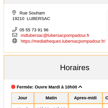
Rue Souham
19210 LUBERSAC
05 55 73 91 96
mdlubersac@lubersacpompadour.fr
https://mediatheques.lubersacpompadour.fr/
Horaires
Fermée: Ouvre Mardi à 10h00
Jour
Matin
Apres-midi
C