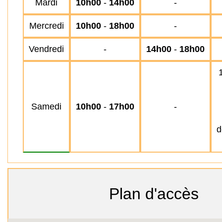
Mardi
10h00
-
14h00
-
Mercredi
10h00
-
18h00
-
Vendredi
-
14h00
-
18h00
Samedi
10h00
-
17h00
-
d
Plan d'accès