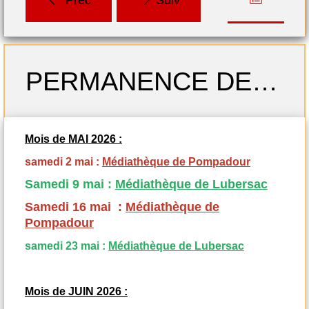
Lubersac-Pompadour
Préc
Suiv
Profitez de nombreux
films et documents en
téléchargement gratuit
PERMANENCE DES SAMEDIS MAI-JUIN 2026
grâce à LA MEDIATHEQUE
NUMERIQUE DE LA
CORREZE en cliquant sur
Mois de MAI 2026 :
le lien ci-dessous
samedi 2 mai :
Médiathèque de Pompadour
https://numerique.bd.correze.fr/
Samedi 9 mai :
Médiathèque de Lubersac
Samedi 16 mai :
Médiathèque de
Pompadour
samedi 23 mai :
Médiathèque de Lubersac
Mois de JUIN 2026 :