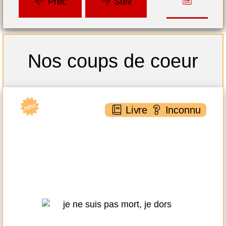
Préc
Suiv
Nos coups de coeur
new
ne
nnu
Livre
Inconnu
Je ne suis pas mort, je dors
Michel SARDOU
XO éditions ( 2021 )
Plus d'infos