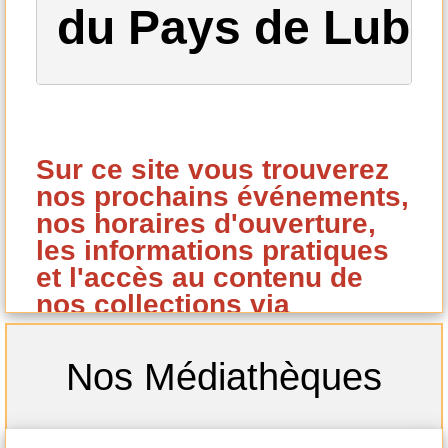
du Pays de Lub
Sur ce site vous trouverez
nos prochains événements,
nos horaires d'ouverture,
les informations pratiques
et l'accès au contenu de
nos collections via
notre catalogue en ligne.
Vous pouvez réserver vos
Nos Médiathèques
ouvrages à partir de ce
catalogue si vous êtes
inscrit à notre réseau de