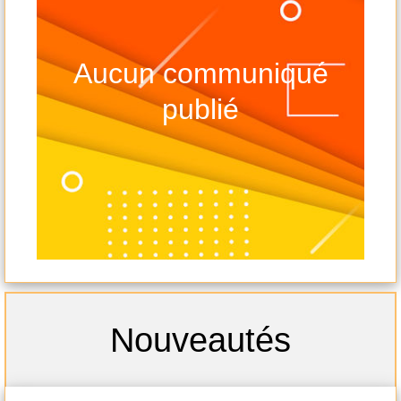
Aucun communiqué
publié
-
-s
Nouveautés