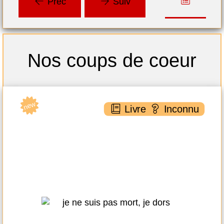
Préc
Suiv
Nos coups de coeur
new
ne
nnu
Livre
Inconnu
Je ne suis pas mort, je dors
Michel SARDOU
XO éditions ( 2021 )
Plus d'infos