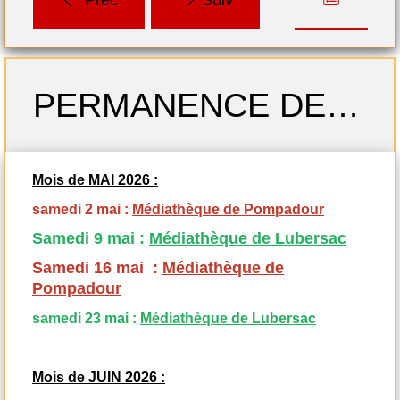
Lubersac-Pompadour
Préc
Suiv
Profitez de nombreux
films et documents en
téléchargement gratuit
PERMANENCE DES SAMEDIS MAI-JUIN 2026
grâce à LA MEDIATHEQUE
NUMERIQUE DE LA
CORREZE en cliquant sur
Mois de MAI 2026 :
le lien ci-dessous
samedi 2 mai :
Médiathèque de Pompadour
https://numerique.bd.correze.fr/
Samedi 9 mai :
Médiathèque de Lubersac
Samedi 16 mai :
Médiathèque de
Pompadour
samedi 23 mai :
Médiathèque de Lubersac
Mois de JUIN 2026 :