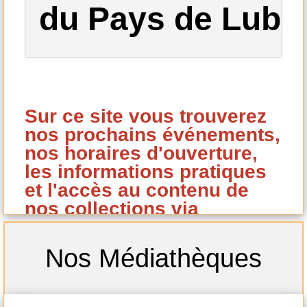
du Pays de Lub
Sur ce site vous trouverez
nos prochains événements,
nos horaires d'ouverture,
les informations pratiques
et l'accès au contenu de
nos collections via
notre catalogue en ligne.
Vous pouvez réserver vos
Nos Médiathèques
ouvrages à partir de ce
catalogue si vous êtes
inscrit à notre réseau de