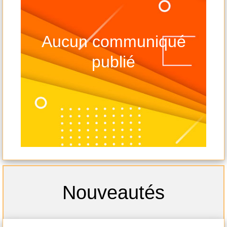
Aucun communiqué
publié
-
-s
Nouveautés