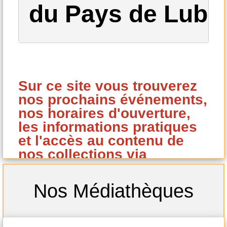
du Pays de Lub
Sur ce site vous trouverez
nos prochains événements,
nos horaires d'ouverture,
les informations pratiques
et l'accès au contenu de
nos collections via
notre catalogue en ligne.
Vous pouvez réserver vos
Nos Médiathèques
ouvrages à partir de ce
catalogue si vous êtes
inscrit à notre réseau de