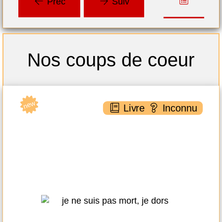
Préc
Suiv
Nos coups de coeur
new
ne
nnu
Livre
Inconnu
Je ne suis pas mort, je dors
Michel SARDOU
XO éditions ( 2021 )
Plus d'infos