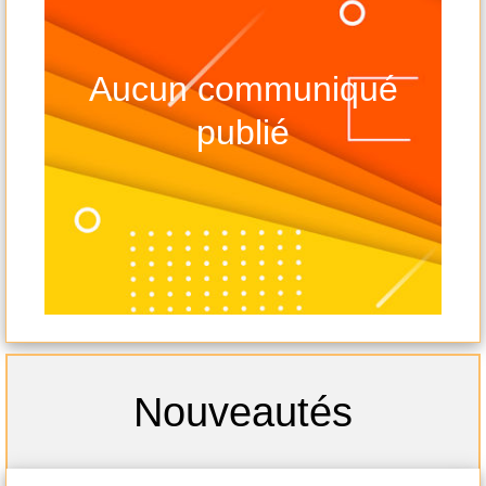
Aucun communiqué
publié
-
-s
Nouveautés