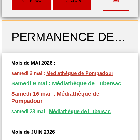
Lubersac-Pompadour
Préc
Suiv
Profitez de nombreux
films et documents en
téléchargement gratuit
PERMANENCE DES SAMEDIS MAI-JUIN 2026
grâce à LA MEDIATHEQUE
NUMERIQUE DE LA
CORREZE en cliquant sur
Mois de MAI 2026 :
le lien ci-dessous
samedi 2 mai :
Médiathèque de Pompadour
https://numerique.bd.correze.fr/
Samedi 9 mai :
Médiathèque de Lubersac
Samedi 16 mai :
Médiathèque de
Pompadour
samedi 23 mai :
Médiathèque de Lubersac
Mois de JUIN 2026 :